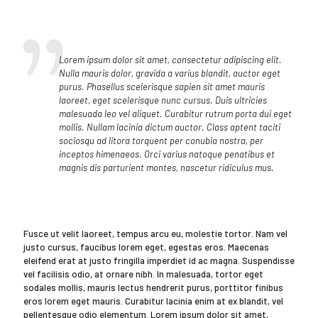
Lorem ipsum dolor sit amet, consectetur adipiscing elit.
Nulla mauris dolor, gravida a varius blandit, auctor eget
purus. Phasellus scelerisque sapien sit amet mauris
laoreet, eget scelerisque nunc cursus. Duis ultricies
malesuada leo vel aliquet. Curabitur rutrum porta dui eget
mollis. Nullam lacinia dictum auctor. Class aptent taciti
sociosqu ad litora torquent per conubia nostra, per
inceptos himenaeos. Orci varius natoque penatibus et
magnis dis parturient montes, nascetur ridiculus mus.
Fusce ut velit laoreet, tempus arcu eu, molestie tortor. Nam vel
justo cursus, faucibus lorem eget, egestas eros. Maecenas
eleifend erat at justo fringilla imperdiet id ac magna. Suspendisse
vel facilisis odio, at ornare nibh. In malesuada, tortor eget
sodales mollis, mauris lectus hendrerit purus, porttitor finibus
eros lorem eget mauris. Curabitur lacinia enim at ex blandit, vel
pellentesque odio elementum. Lorem ipsum dolor sit amet,